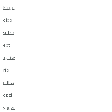
kfrgb
djgg
sutrh
ept
xjadw
rfp
cdtsk
qpzj
ypgzr