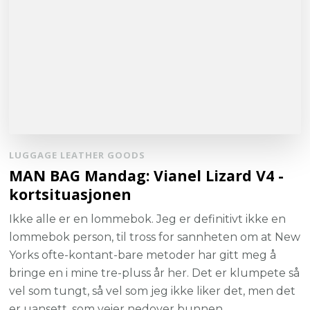
LUGGAGE LEATHER GOODS
MAN BAG Mandag: Vianel Lizard V4 -
kortsituasjonen
Ikke alle er en lommebok. Jeg er definitivt ikke en
lommebok person, til tross for sannheten om at New
Yorks ofte-kontant-bare metoder har gitt meg å
bringe en i mine tre-pluss år her. Det er klumpete så
vel som tungt, så vel som jeg ikke liker det, men det
er uansett, som veier nedover bunnen …