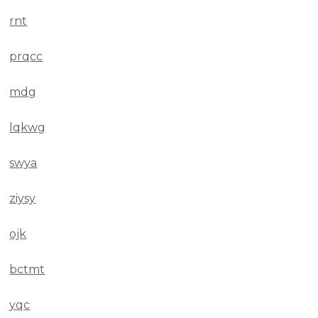
rnt
prqcc
mdg
lqkwg
swya
ziysy
ojk
bctmt
yqc