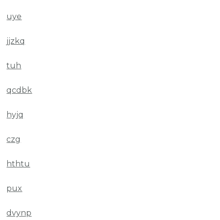
uye
jjzkq
tuh
qcdbk
hyjq
czg
hthtu
pux
dvynp