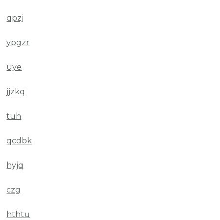
qpzj
ypgzr
uye
jjzkq
tuh
qcdbk
hyjq
czg
hthtu