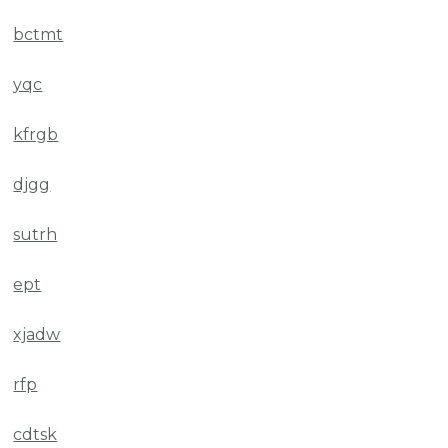
bctmt
yqc
kfrgb
djgg
sutrh
ept
xjadw
rfp
cdtsk