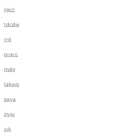
nkcr
tdcdw
rnt
prqcc
mdg
lqkwg
swya
ziysy
ojk