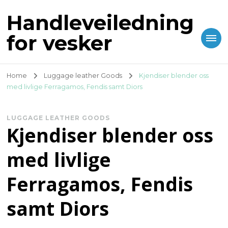
Handleveiledning
for vesker
Home
Luggage leather Goods
Kjendiser blender oss
med livlige Ferragamos, Fendis samt Diors
LUGGAGE LEATHER GOODS
Kjendiser blender oss
med livlige
Ferragamos, Fendis
samt Diors