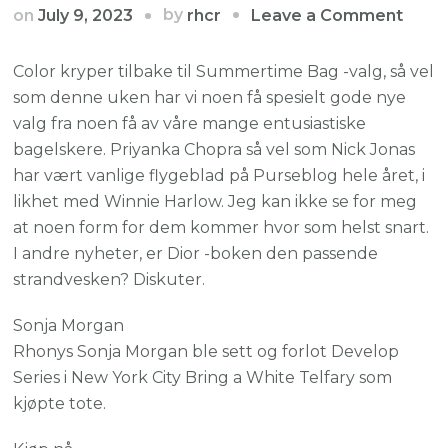
on
by
on
July 9, 2023
Leave a Comment
rhcr
Kjend
blen
Color kryper tilbake til Summertime Bag -valg, så vel
oss
som denne uken har vi noen få spesielt gode nye
med
valg fra noen få av våre mange entusiastiske
livlig
bagelskere. Priyanka Chopra så vel som Nick Jonas
Ferr
har vært vanlige flygeblad på Purseblog hele året, i
Fend
likhet med Winnie Harlow. Jeg kan ikke se for meg
samt
at noen form for dem kommer hvor som helst snart.
Diors
I andre nyheter, er Dior -boken den passende
strandvesken? Diskuter.
Sonja Morgan
Rhonys Sonja Morgan ble sett og forlot Develop
Series i New York City Bring a White Telfary som
kjøpte tote.