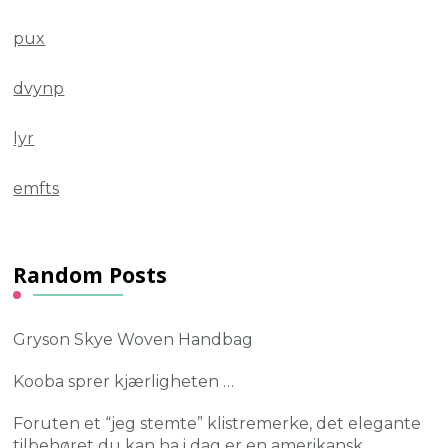
pux
dvynp
lyr
emfts
Random Posts
Gryson Skye Woven Handbag
Kooba sprer kjærligheten …
Foruten et “jeg stemte” klistremerke, det elegante
tilbehøret du kan ha i dag er en amerikansk